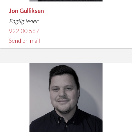
Jon Gulliksen
Faglig leder
922 00 587
Send en mail