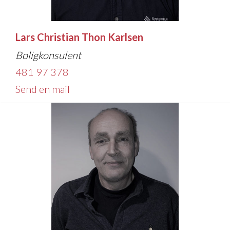
Lars Christian Thon Karlsen
Boligkonsulent
481 97 378
Send en mail